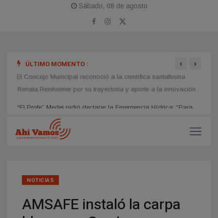
Sábado, 08 de agosto
‹
›
ÚLTIMO MOMENTO :
ara
El Concejo Municipal reconoció a la científica santafesina
Lucil
os
Renata Reinheimer por su trayectoria y aporte a la innovación
inter
NOTICIAS
AMSAFE instaló la carpa