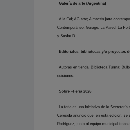
Galería de arte (Argentina)
A la Cal; AG arte; Almacén |arte contemp
Contemporáneo; Garage; La Pared; La Por
y Sasha D.
Editoriales, bibliotecas y/o proyectos 
Autoras en tienda; Biblioteca Turma; Bulbo
ediciones.
Sobre +Feria 2026
La feria es una iniciativa de la Secretarí
Ceresola anunció que, en esta edición, se 
Rodríguez, junto al equipo municipal trabaja