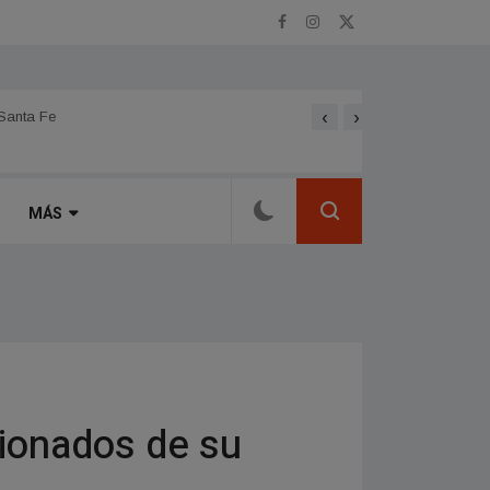
‹
›
 Santa Fe
Alicia Libros: 29 años sien
MÁS
cionados de su