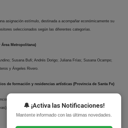
án una asignación estímulo, destinada a acompañar económicamente su
positores seleccionados según las diferentes categorías.
y Área Metropolitana)
Andino; Susana Bufi; Andrés Dorigo; Juliana Frías; Susana Ocampo;
teros y Ángeles Rivero.
cios de formación y residencias artísticas (Provincia de Santa Fe)
ncosas; El Ovillo; Fucktoría; La Dealer; Mirar dos veces; Mojigata;
🔔 ¡Activa las Notificaciones!
vas); Sincretismo de garage; Tres tristes trastiendas; U.N.A. Red y
Mantente informado con las últimas novedades.