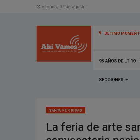
Viernes, 07 de agosto
ÚLTIMO MOMENTO
tífica santafesina Renata Reinheimer por su trayectoria y aporte a la
95 AÑOS DE LT 10 
SECCIONES
SANTA FE CIUDAD
La feria de arte s