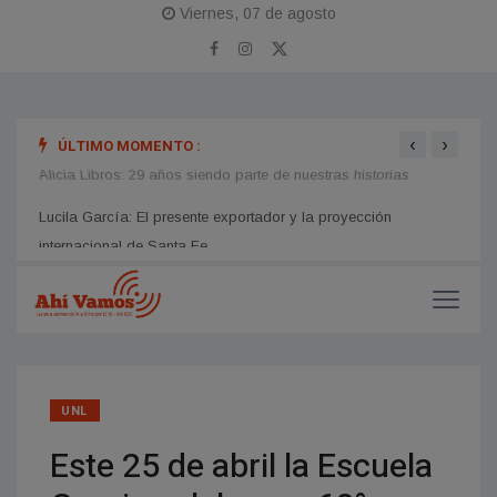
Viernes, 07 de agosto
‹
›
ÚLTIMO MOMENTO :
Alicia Libros: 29 años siendo parte de nuestras historias
Carlo
LT10
UNL
Este 25 de abril la Escuela