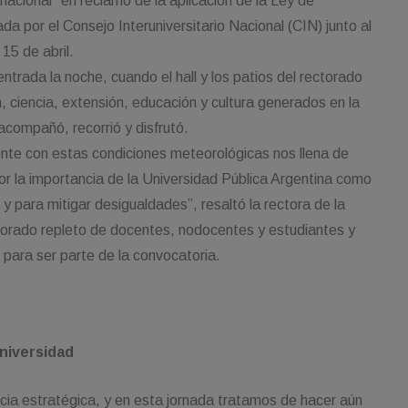
 nacional” en reclamo de la aplicación de la Ley de
da por el Consejo Interuniversitario Nacional (CIN) junto al
15 de abril.
ntrada la noche, cuando el hall y los patios del rectorado
, ciencia, extensión, educación y cultura generados en la
compañó, recorrió y disfrutó.
ente con estas condiciones meteorológicas nos llena de
or la importancia de la Universidad Pública Argentina como
y para mitigar desigualdades”, resaltó la rectora de la
torado repleto de docentes, nodocentes y estudiantes y
 para ser parte de la convocatoria.
Universidad
cia estratégica, y en esta jornada tratamos de hacer aún