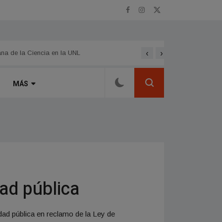
‹
›
ana de la Ciencia en la UNL
Mario De Miguel Zaragoza: 
MÁS
ad pública
dad pública en reclamo de la Ley de