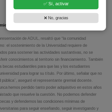
✅ Sí, activar
❌ No, gracias
miento Universitario
epresentación de ADUL, resaltó que “la comunidad
amo: el sostenimiento de la Universidad requiere de
ndos para sostener las actividades sustantivas, no se
sferir conocimientos al territorio sin financiamiento. También
 becas estudiantiles para que las y los estudiantes
niversidad para lograr su título. Por último, señalar que no
d pública”, aseguró el representante gremial docente.
nca hemos perdido tanto poder adquisitivo en estos años
istado que resuelve la cuestión. No podemos defender
 becas y defendemos las condiciones mínimas de
iversitarias para seguir enseñando, seguir investigando y