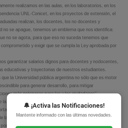
amente realizamos en las aulas, en los laboratorios, en los
ependencia UNL-Conicet, en los proyectos de extensión, el
aduadas realizan, los docentes, los no docentes y
ad no se apague, tenemos un emblema que nos identifica:
 que no se agota, para que eso no suceda tenemos que
y comprometido y exigir que se cumpla la Ley aprobada por
mos garantizar salarios dignos para docentes y nodocentes,
cas educativas y trayectorias de nuestros estudiantes.
que la Universidad pública argentina no sólo que es motor
scindible para generar desarrollo, para mitigar
ciones más prósperas para las y los ciudadanos”.
e la Federación Universitaria del Litoral (FUL), expresó:
🔔 ¡Activa las Notificaciones!
tante compartir con la comunidad universitaria y
Mantente informado con las últimas novedades.
e la universidad pública. Exigimos que se cumpla con la
 porque sabemos lo crucial que es el rol de la educación y