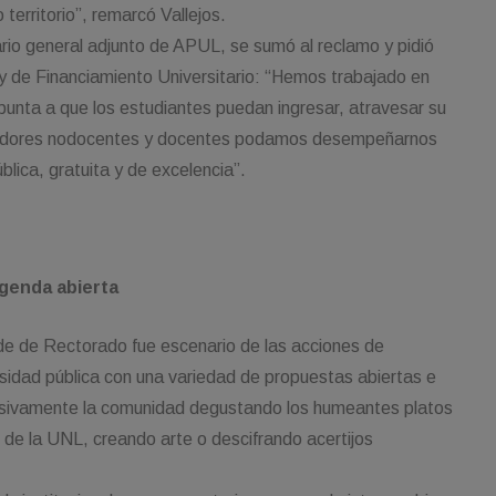
 territorio”, remarcó Vallejos.
rio general adjunto de APUL, se sumó al reclamo y pidió
y de Financiamiento Universitario: “Hemos trabajado en
punta a que los estudiantes puedan ingresar, atravesar su
abajadores nodocentes y docentes podamos desempeñarnos
lica, gratuita y de excelencia”.
Agenda abierta
ede de Rectorado fue escenario de las acciones de
ersidad pública con una variedad de propuestas abiertas e
masivamente la comunidad degustando los humeantes platos
s de la UNL, creando arte o descifrando acertijos